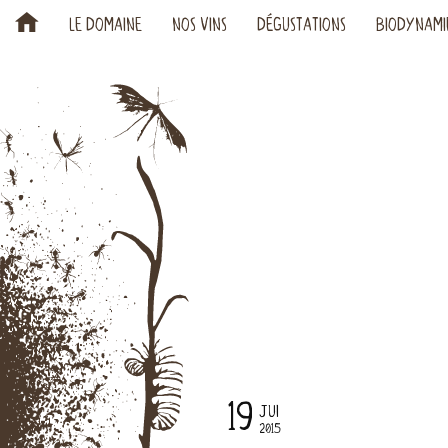
H
LE DOMAINE
NOS VINS
DÉGUSTATIONS
BIODYNAMI
19
JUI
2015