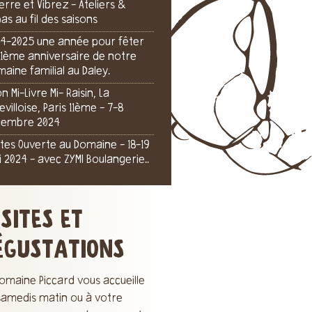
Terre et Vibrez - Ateliers &
as au fil des saisons
4-2025 une année pour fêter
111ème anniversaire de notre
aine familial au Daley.
on Mi-Livre Mi- Raisin, La
levilloise, Paris 11ème - 7-8
cembre 2024
tes Ouverte au Domaine - 18-19
 2024 - avec ZYMI Boulangerie..
ISITES ET
ÉGUSTATIONS
omaine Piccard vous accueille
 samedis matin ou à votre