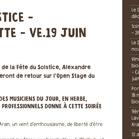
Le 
TICE -
dé
Soi
TE - VE.19 JUIN
- 2
Le 
no
Vin
bio
 de la Fête du Solstice, Alexandre
- C
seront de retour sur l'Open Stage du
jui
Por
18 
DES MUSICIENS DU JOUR, EN HERBE,
bio
 PROFESSIONNELS DONNE À CETTE SOIRÉE
9èm
Lav
Aran, un vent d’enthousiasme, de liberté d’être
Ara
111