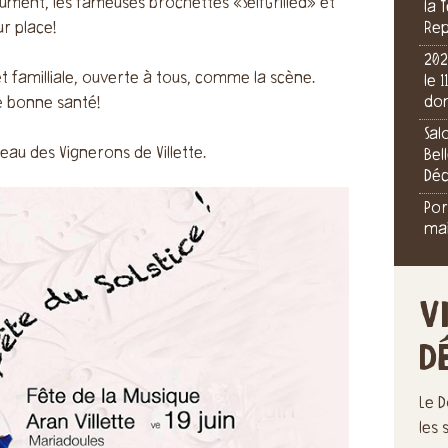
ument, les fameuses brochettes «SelfGrilled» et
la 
ur place!
Rep
202
et familliale, ouverte à tous, comme la scène.
le 
dom
e bonne santé!
Sal
au des Vignerons de Villette.
Bel
Dé
Por
mai
V
D
Le D
les