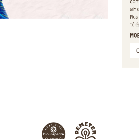
con
ain
Plu
tél
MO