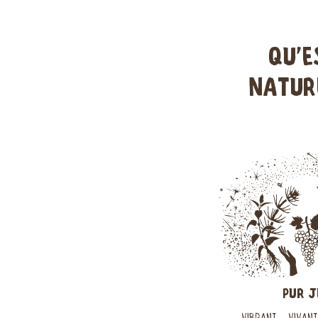
QU'E
NATURE
PUR J