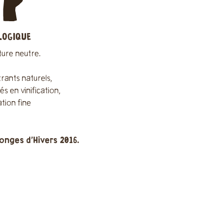
LOGIQUE
ture neutre.
trants naturels,
és en vinification,
ration fine
Songes d'Hivers 2016.