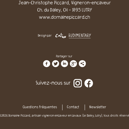
Jean-Christophe Piccard, Vigneron-encaveur
Ch. du Daley, CH - 1095 LUTRY
www.domainepiccard.ch
Design par
Partager sur
f
t
i
g
l
Suivez-nous sur
Questions fréquentes
Contact
Newsletter
2026 Domaine Piccard, artisan vigneron encaveur en Lavaux (Le Daley, Lutry), tous droits réserv