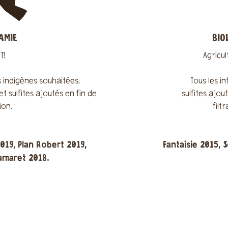
AMIE
BIO
T!
Agricul
es indigènes souhaitées.
Tous les in
 et sulfites ajoutés en fin de
sulfites ajout
ion.
filt
019, Plan Robert 2019,
Fantaisie 2015, 
amaret 2018.