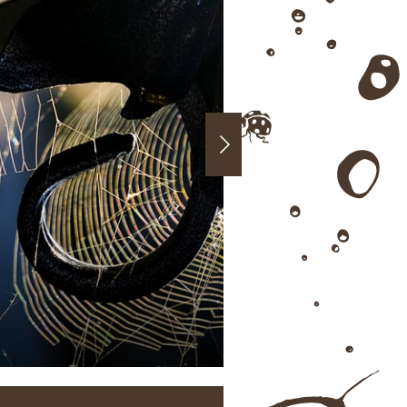
>
...