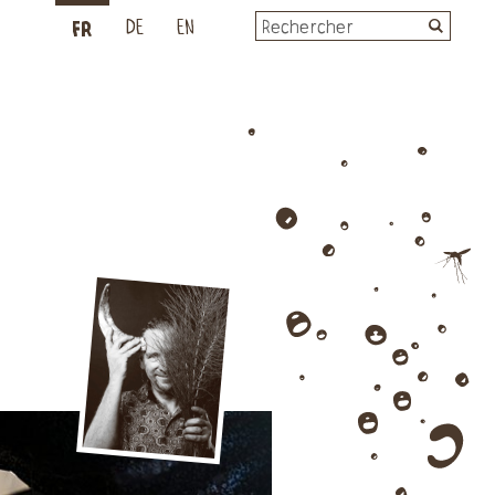
FR
L
DE
EN