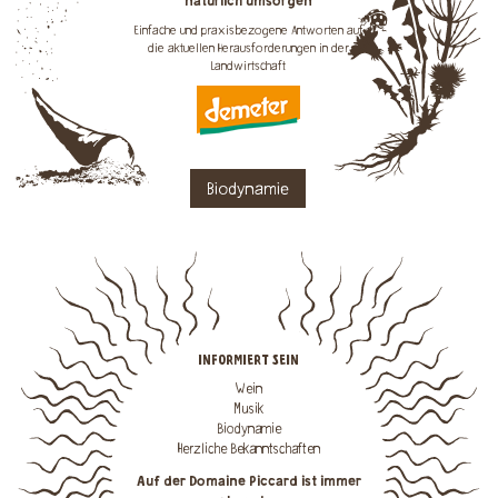
natürlich umsorgen
Einfache und praxisbezogene Antworten auf
die aktuellen Herausforderungen in der
Landwirtschaft
Biodynamie
INFORMIERT SEIN
Wein
Musik
Biodynamie
Herzliche Bekanntschaften
Auf der Domaine Piccard ist immer