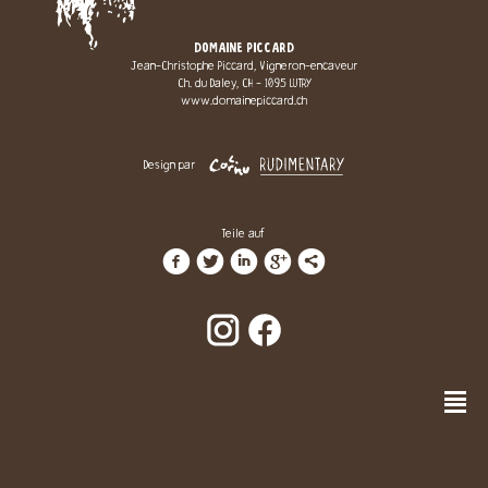
DOMAINE PICCARD
Jean-Christophe Piccard, Vigneron-encaveur
Ch. du Daley, CH - 1095 LUTRY
www.domainepiccard.ch
Design par
Teile auf
f
t
i
g
l
n