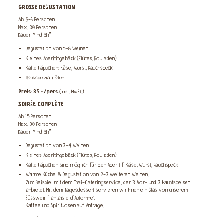
GROSSE DEGUSTATION
Ab 6-8 Personen
Max. 30 Personen
Dauer: Mind 3h*
Degustation von 5-8 Weinen
Kleines Aperitifgebäck (Flûtes, Rouladen)
Kalte Häppchen: Käse, Wurst, Rauchspeck
Hausspezialitäten
Preis: 85.-/pers.
(inkl. MwSt.)
SOIRÉE COMPLÈTE
Ab 15 Personen
Max. 30 Personen
Dauer: Mind 3h*
Degustation von 3-4 Weinen
Kleines Aperitifgebäck (Flûtes, Rouladen)
Kalte Häppchen sind möglich für den Aperitif: Käse, Wurst, Rauchspeck
Warme Küche & Degustation von 2-3 weiteren Weinen.
Zum Beispiel mit dem Thai-Cateringservice, der 3 Vor- und 3 Hauptspeisen
anbietet. Mit dem Tagesdessert servieren wir Ihnen ein Glas von unserem
Süsswein ‘Fantaisie d'Automne’.
Kaffee und Spirituosen auf Anfrage.