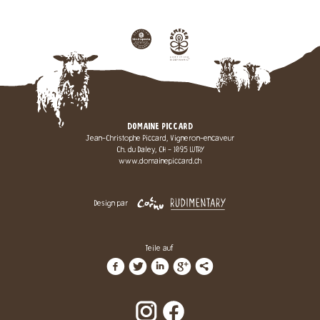
DOMAINE PICCARD
Jean-Christophe Piccard, Vigneron-encaveur
Ch. du Daley, CH - 1095 LUTRY
www.domainepiccard.ch
Design par
Teile auf
f
t
i
g
l