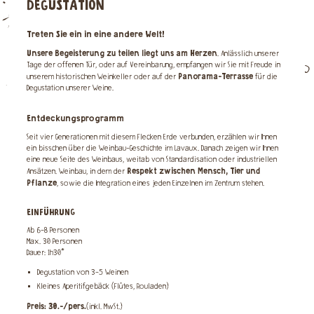
DEGUSTATION
Treten Sie ein in eine andere Welt!
Unsere Begeisterung zu teilen liegt uns am Herzen
. Anlässlich unserer
Tage der offenen Tür, oder auf Vereinbarung, empfangen wir Sie mit Freude in
Panorama-Terrasse
unserem historischen Weinkeller oder auf der
für die
Degustation unserer Weine.
Entdeckungsprogramm
Seit vier Generationen mit diesem Flecken Erde verbunden, erzählen wir Ihnen
ein bisschen über die Weinbau-Geschichte im Lavaux. Danach zeigen wir Ihnen
eine neue Seite des Weinbaus, weitab von Standardisation oder industriellen
Respekt zwischen Mensch, Tier und
Ansätzen. Weinbau, in dem der
Pflanze
, sowie die Integration eines jeden Einzelnen im Zentrum stehen.
EINFÜHRUNG
Ab 6-8 Personen
Max. 30 Personen
Dauer: 1h30*
Degustation von 3-5 Weinen
Kleines Aperitifgebäck (Flûtes, Rouladen)
Preis: 30.-/pers.
(inkl. MwSt.)