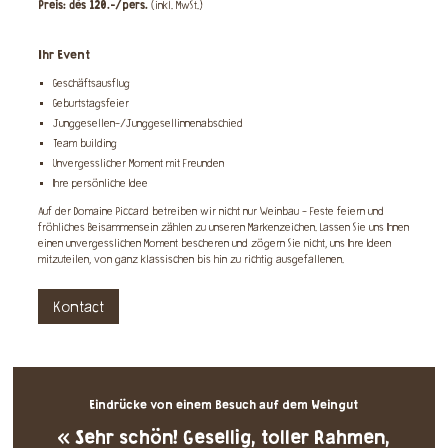
Preis: dès 120.-/pers.
(inkl. MwSt.)
Ihr Event
Geschäftsausflug
Geburtstagsfeier
Junggesellen-/Junggesellinnenabschied
Team building
Unvergesslicher Moment mit Freunden
Ihre persönliche Idee
Auf der Domaine Piccard betreiben wir nicht nur Weinbau - Feste feiern und
fröhliches Beisammensein zählen zu unseren Markenzeichen. Lassen Sie uns Ihnen
einen unvergesslichen Moment bescheren und zögern Sie nicht, uns Ihre Ideen
mitzuteilen, von ganz klassischen bis hin zu richtig ausgefallenen.
Kontact
Eindrücke von einem Besuch auf dem Weingut
« Immer ein schöner Moment, gesellig
« Sehr schön! Gesellig, toller Rahmen,