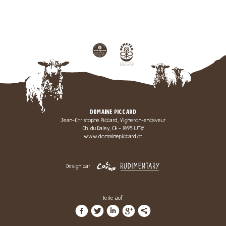
DOMAINE PICCARD
Jean-Christophe Piccard, Vigneron-encaveur
Ch. du Daley, CH - 1095 LUTRY
www.domainepiccard.ch
Design par
Teile auf
f
t
i
g
l