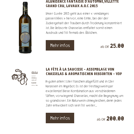
ALUNISENCE FANTAISIE D'AUTOMNE,VILLETTE
GRAND CRU, LAVAUX A.O.C 2015
Unser Cuvée 2015 geht aus einer « vendanges
passerillées » hervor, eine Ernte, bei der der
Zuckergehalt der Trauben durch Trocknung konzentriert
ist. Die Rebsorte Chasselas entfaltet somit einen
Ausdruck und Stil fernab des Üblichen.
25.00
Mehr infos
ab CHF
LA FÊTE À LA SAUCISSE - ASSEMBLAGE VON
CHASSELAS & AROMATISCHEN REBSORTEN - VDP
In guten alten 1 Liter Flaschen abgefüllt und in 12er
Harassen im Angebot. Es ist der Festtagswein par
excellence! Diese Kombination aus verschiedenen
Säften, vorwiegend Chasselas, macht die Begegnung um
so grandioser. Ein Naturwein ohnegleichen, denn jedes
Jahr entwickelt sich sein Stil weiter...
200.00
Mehr infos
ab CHF