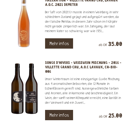
MAZERATION - VILLETTE GRAND CRU, LAVAUX
A.O.C. 2021 DEMETER
Der Saft von 2021! Er musste in einem Weinberg in sehr
schlechtem Zustand gejagt und aufgespürt werden, da
der Falsche Mehltau in diesem Jahr schon im Frühjahr
nicht gerade zimperlich war. Ein Jahrgang, der laut
meinem Vater so schwierig war wie 1951...
35.00
Mehr infos
ab CHF
SONGE D'HIVERS - WEISSWEIN MISCHUNG - 2016 -
VILLETTE GRAND CRU, A.O.C LAVAUX, CH-BIO-
006
Unser Wintertraum ist eine einzigartige Cuvée Mischung
aus 4 aromatischen Rebsorten, die 12 Monate in
Eichenfässern gereift sind. Aussergewöhnliche Farben
und Aromen, alle in Harmonie und Geschmeidigkeit. Ein
Wein, der sanft seinen Höhepunkt erreicht, eine Rarität in
der Weinwelt und ein Juwel...
25.00
Mehr infos
ab CHF