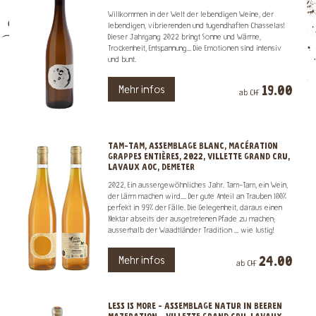
Willkommen in der Welt der lebendigen Weine, der
lebendigen, vibrierenden und tugendhaften Chasselas!
Dieser Jahrgang 2022 bringt Sonne und Wärme,
Trockenheit, Entspannung... Die Emotionen sind intensiv
und bunt.
19.00
Mehr infos
ab CHF
TAM-TAM, ASSEMBLAGE BLANC, MACÉRATION
GRAPPES ENTIÈRES, 2022, VILLETTE GRAND CRU,
LAVAUX AOC, DEMETER
2022, Ein aussergewöhnliches Jahr. Tam-Tam, ein Wein,
der Lärm machen wird.... Der gute Anteil an Trauben 100%
perfekt in 99% der Fälle. Die Gelegenheit, daraus einen
Nektar abseits der ausgetretenen Pfade zu machen;
ausserhalb der Waadtländer Tradition ... wie lustig!
24.00
Mehr infos
ab CHF
LESS IS MORE - ASSEMBLAGE NATUR IN BEEREN