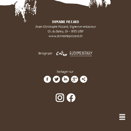
DOMAINE PICCARD
Jean-Christophe Piccard, Vigneron-encaveur
Ch. du Daley, CH - 1095 LUTRY
www.domainepiccard.ch
Design par
Partager sur
f
t
i
g
l
n