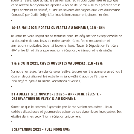
notre terrasse, face au lac, les astres sont réunis pour dynamiser et appliquer
cette recette biodynamique appelée « Bouse de Corne ». Le tout précéder d’un
repas printanier et coloré, alliant les saveurs des vignes aux vins du Domaine.
Concocté par Judith Delight. Sur inscription uniquement, places limitées.
16-18 MAI 2025, PORTES OUVERTES AU DOMAINE, 11H -18H:
Le Domaine vous reçoit sur sa terrasse pour une dégustation exceptionnelle de
la douzaine de crus issus de notre savoir -faire. Petite restauration et
animations musicales. Ouvert à toutes et tous. “Tapas & Dégustation Verticale
40+” entre 13h et 17h, uniquement sur inscription, le samedi et le dimanche
7 & 8 JUIN 2025, CAVES OUVERTES VAUDOISES, 11H -18H:
Sur notre terrasse, l’ambiance sera festive. Levures en fête au menu, avec nos 8
crus en dégustation et les excellents sandwichs chauds de l’artisane
boulangère Zymi à Lausanne. Animations diverses.
31 JUILLET & 11 NOVEMBRE 2025 - APPROCHE CÉLESTE -
OBSERVATOIRE DE VEVEY & AU DOMAINE.
Qu’est-ce que le cosmos ? Approche par l’observation des astres… Deux
soirées didactiques et gourmandes autour de ces dynamiques incroyables. Des
étoiles dans les yeux ? Sur inscription uniquement.
6 SEPTEMBRE 2025 - FULL MOON EVE: