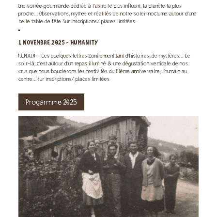
Une soirée gourmande dédiée à l’astre le plus influent, la planète la plus
proche… Observations, mythes et réalités de notre soleil nocturne autour d’une
belle table de fête. Sur inscriptions/ places limitées.
1 NOVEMBRE 2025 - HUMANITY
H.U.M.A.I.N – Ces quelques lettres contiennent tant d’histoires, de mystères… Ce
soir-là, c’est autour d’un repas illuminé & une dégustation verticale de nos
crus que nous bouclerons les festivités du 111ème anniversaire, l’humain au
centre… Sur inscriptions/ places limitées
Progarmme 2025