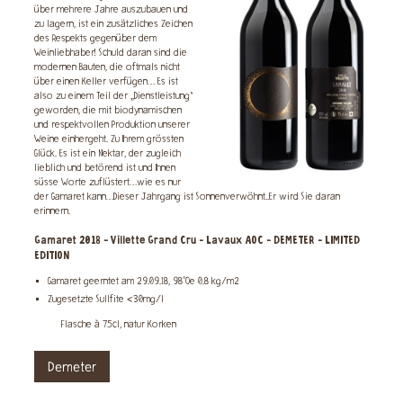
über mehrere Jahre auszubauen und
zu lagern, ist ein zusätzliches Zeichen
des Respekts gegenüber dem
Weinliebhaber! Schuld daran sind die
modernen Bauten, die oftmals nicht
über einen Keller verfügen… Es ist
also zu einem Teil der „Dienstleistung“
geworden, die mit biodynamischen
und respektvollen Produktion unserer
Weine einhergeht. Zu Ihrem grössten
Glück. Es ist ein Nektar, der zugleich
lieblich und betörend ist und Ihnen
süsse Worte zuflüstert…wie es nur
der Gamaret kann…Dieser Jahrgang ist Sonnenverwöhnt..Er wird Sie daran
erinnern.
Gamaret 2018 - Villette Grand Cru - Lavaux AOC - DEMETER - LIMITED
EDITION
Gamaret geerntet am 29.09.18, 98°Oe 0.8 kg/m2
Zugesetzte Sullfite <30mg/l
Flasche à 75cl, natur Korken
Demeter