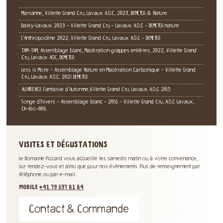
Marsanne, Villette Grand Cru, Lavaux A.O.C, 2023, DEMETER & Nature
Daley-Lavaux 2023 - Villette Grand Cru - Lavaux A.O.C - DEMETER nature
L’Anthropocène 2022, Villette Grand Cru, Lavaux A.O.C - DEMETER
TAM-TAM, Assemblage blanc, Macération grappes entières, 2022, Villette Grand
Cru, Lavaux AOC, DEMETER
Less is More - Assemblage Nature en Macération Carbonique - Villette Grand
Cru, Lavaux A.O.C. 2021 DEMETER
ALUNISENCE Fantaisie d'Automne,Villette Grand Cru, Lavaux A.O.C 2015
Songe d'hivers - Assemblage blanc - 2016 - Villette Grand Cru, A.O.C Lavaux,
CH-Bio-006
VISITES ET DÉGUSTATIONS
Le Domaine Piccard vous accueille les samedis matin ou à votre convenance,
sur rendez-vous et ainsi que pour nos évènements. Plus de renseignement par
téléphone ou par e-mail.
MOBILE
+41 79 697 81 84
Contact & Commande