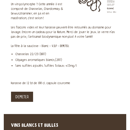
Un vin polymorphe ? Cette année il est
composé de Chasselas, Chardonnay &
Gewurztraminer, en jus et en
macération, c’est selon !
Les flacons vides et leur harasse peuvent être retournés au domaine pour
lavage. Encore un cadeau pour la Nature. Merci de jouer le jeux. Le verre n'as
pas de prix; l'artisanat biodynamique non plus! A votre Santé!
La fête à la saucisse - Blanc - V.D.P - DEMETER:
Chasselas 22/23 (80%)
Cépages aromatiques blancs,(20%)
Sans sulfites ajoutés. Sulfites Totaux: <15mg/l
Harasse de 12 bt de 100 cl. capsule couronne
DEMETER
VINS BLANCS ET BULLES